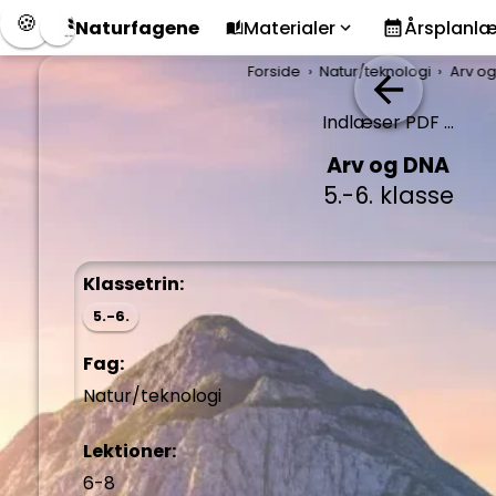
🍪
Naturfagene
Materialer
Årsplanl
Forside
Natur/teknologi
Arv o
Indlæser PDF ...
Arv og DNA
5.-6. klasse
Klassetrin:
5.-6.
Fag:
Natur/teknologi
Lektioner:
6-8