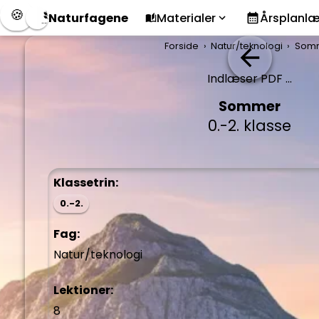
🍪
Naturfagene
Materialer
Årsplanl
Forside
Natur/teknologi
Som
Indlæser PDF ...
Sommer
0.-2. klasse
Klassetrin:
0.-2.
Fag:
Natur/teknologi
Lektioner:
8